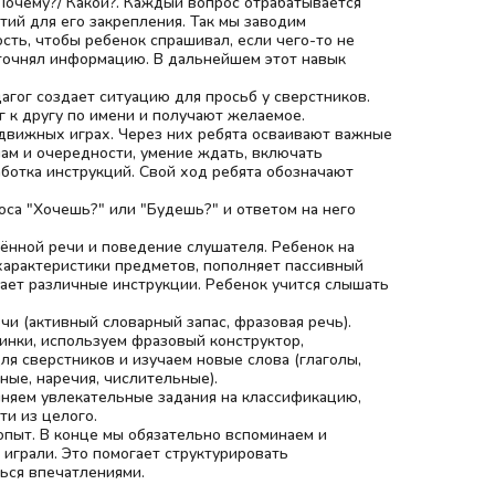
/ Почему?/ Какой?. Каждый вопрос отрабатывается
тий для его закрепления. Так мы заводим
ть, чтобы ребенок спрашивал, если чего-то не
уточнял информацию. В дальнейшем этот навык
гог создает ситуацию для просьб у сверстников.
 к другу по имени и получают желаемое.
одвижных играх. Через них ребята осваивают важные
ам и очередности, умение ждать, включать
ботка инструкций. Свой ход ребята обозначают
са "Хочешь?" или "Будешь?" и ответом на него
ённой речи и поведение слушателя. Ребенок на
 характеристики предметов, пополняет пассивный
ает различные инструкции. Ребенок учится слышать
чи (активный словарный запас, фразовая речь).
нки, используем фразовый конструктор,
я сверстников и изучаем новые слова (глаголы,
ные, наречия, числительные).
няем увлекательные задания на классификацию,
и из целого.
пыт. В конце мы обязательно вспоминаем и
 играли. Это помогает структурировать
ься впечатлениями.