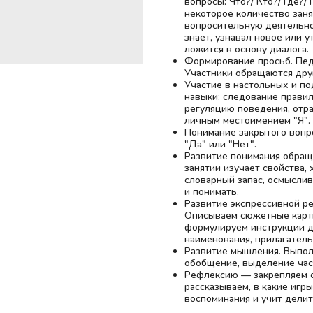
вопросы: Что?/ Кто?/ Где?
некоторое количество заня
вопросительную деятельнос
знает, узнавал новое или 
ложится в основу диалога.
Формирование просьб. Педа
Участники обращаются друг
Участие в настольных и п
навыки: следование правил
регуляцию поведения, отра
личным местоимением "Я".
Понимание закрытого вопро
"Да" или "Нет".
Развитие понимания обращ
занятии изучает свойства,
словарный запас, осмыслив
и понимать.
Развитие экспрессивной ре
Описываем сюжетные карти
формулируем инструкции дл
наименования, прилагатель
Развитие мышления. Выпол
обобщение, выделение част
Рефлексию — закрепляем о
рассказываем, в какие игры
воспоминания и учит делит