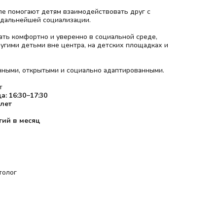
пе помогают детям взаимодействовать друг с
 дальнейшей социализации.
ать комфортно и уверенно в социальной среде,
угими детьми вне центра, на детских площадках и
нными, открытыми и социально адаптированными.
т
а: 16:30−17:30
 лет
ятий в месяц
толог