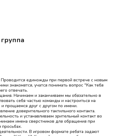
 группа
. Проводится единожды при первой встрече с новым
ники знакомятся, учатся понимать вопрос "Как тебя
него отвечать.
щания. Начинаем и заканчиваем мы обязательно в
ствовать себя частью команды и настроиться на
 и прощаемся друг с другом по имени.
вление доверительного тактильного контакта.
ельность и устанавливаем зрительный контакт во
оминаем имена сверстников для обращения при
 просьбах.
деятельности. В игровом формате ребята задают