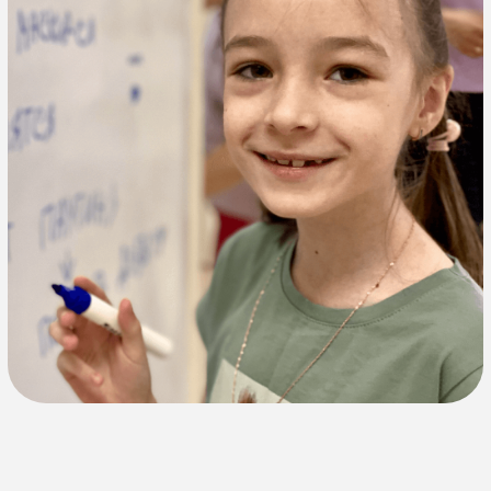
Программа летних
занятий
Подготовим к 1 классу, научим слушать и
слышать учителя
Урок 1:
Обучение чтению
Развитие орфографической зоркости
Формирование начальных математических
представлений
Смысловое чтение
Умение воспринимать, анализировать и усваивать
полученную информацию из различных источников,
уверенно ориентироваться в потоке информации).
Перерыв 10-15 мин на свободную игру,
настольную или подвижную игру, отдых