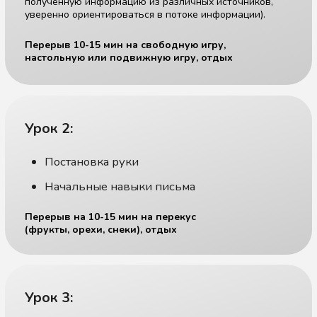
Стоимость и запись
на пробное занятие
Стоимость занятий
19 200 ₽ / месяц
800₽ / час
Продолжительность
Вторник - Четверг
3 часа (180 минут)
Формат / Возраст
Офлайн (в центре)
Для детей от 6 до 7 лет
В группе до 10 человек