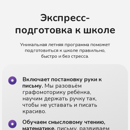
Экспресс-
подготовка к школе
Уникальная летняя программа поможет
подготовиться к школе правильно,
быстро и без стресса.
Включает постановку руки к
письму.
Мы разовьём
графомоторику ребёнка,
научим держать ручку так,
чтобы не уставать и писать
красиво.
Обучаем смысловому чтению,
математике,
письму, развиваем
орфографическую зоркость.
Занимаемся профилактикой
дисграфии и дислексии
Программа по подготовке к
школе
рассчитана таким образом,