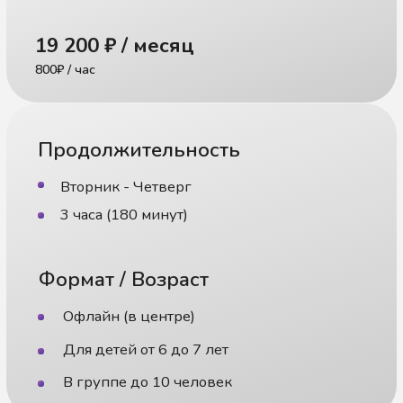
Детский центр развития
и коррекции речи
Цены
Статьи и видео
Бесплатные уроки
Мы в Telegram
Мы во Вконтакте
ИП Албадал Алла Вячеславовна
Разработка сайта
ИНН 471614411708
Политика
ООО «ПРОНЕЙРО» - медицинская
конфиденциальности
лицензия Л041-01148-78/00646592 от
06.04.2023
Детское Slovo © 2024
Все права защищены