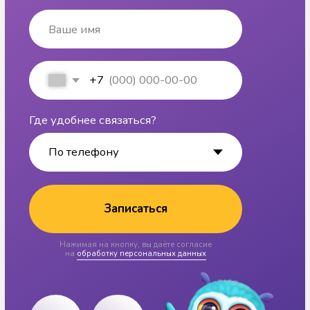
Детский центр развития
и коррекции речи
Цены
Статьи и видео
Бесплатные уроки
Мы в Telegram
Мы во Вконтакте
ИП Албадал Алла Вячеславовна
Разработка сайта
ИНН 471614411708
Политика
ООО «ПРОНЕЙРО» - медицинская
конфиденциальности
лицензия Л041-01148-78/00646592 от
06.04.2023
Детское Slovo © 2024
Все права защищены