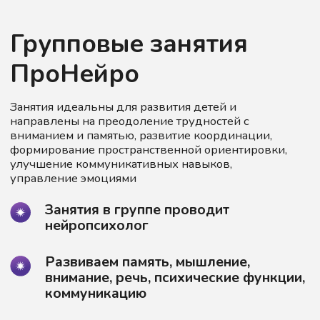
Групповые занятия
ПроНейро
Занятия идеальны для развития детей и
направлены на преодоление трудностей с
вниманием и памятью, развитие координации,
формирование пространственной ориентировки,
улучшение коммуникативных навыков,
управление эмоциями
Занятия в группе проводит
нейропсихолог
Развиваем память, мышление,
внимание, речь, психические функции,
коммуникацию
Двигательный блок
—
упражнения для физического
и координационного
развития
Сенсомоторный блок
—
занятия для развития
всех видов восприятия