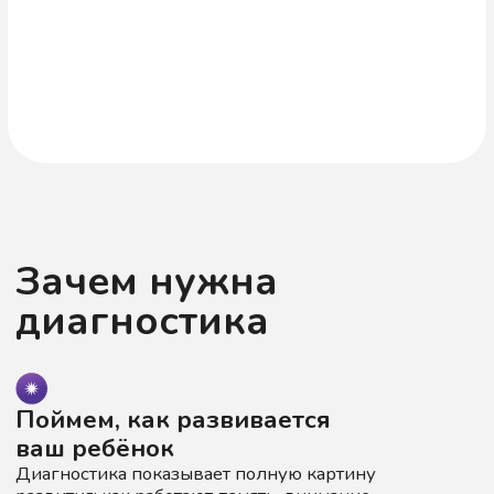
Поймем, как развивается
ваш ребёнок
Диагностика показывает полную картину
развития: как работают память, внимание,
мышление, какие есть особенности в движениях
и общении. Это помогает нам увидеть сильные
стороны и понять, где нужна поддержка.
Подберем правильный подход
Каждое нарушение речи имеет свои причины
и особенности. Без точной диагностики сложно
выбрать эффективные методы работы. Понимая
проблему, мы составляем индивидуальную
программу, которая действительно поможет
именно вашему ребёнку.
«Мы работаем на результат — поэтому
всегда начинаем с внимательного
обследования. Это залог успешных
занятий и достижения реальных
результатов развития».
Старкова Алина
Превентивный логопед, логопед-
дефектолог, основатель
и руководитель центра