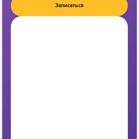
Приезжайте на
занятия или просто
познакомиться
— мы вас ждём!
Шуваловский пр. 37, кор. 1