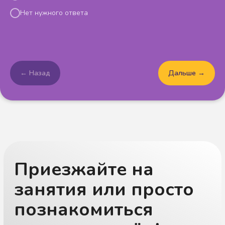
Мы в Telegram
Мы во Вконтакте
Нет нужного ответа
ИП Албадал Алла Вячеславовна
Разработка сайта
ИНН 471614411708
Политика
ООО «ПРОНЕЙРО» - медицинская
конфиденциальности
лицензия Л041-01148-78/00646592 от
06.04.2023
Детское Slovo © 2024
Все права защищены
← Назад
Дальше →