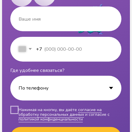
Давайте
подберём
направление
занятий для
вашего ребёнка