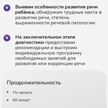
рекомендации и выстроим
индивидуальную программу
необходимых занятий для
развития или коррекции речи
Продолжительность
По записи
60 минут
Формат / Возраст
Онлайн / Очно (в Центре)
Для детей от 1,5 года
Стоимость занятий
Офлайн
Онлайн
3 500 руб
2 500 руб
Только для детей
старше 3 лет
5 000 руб