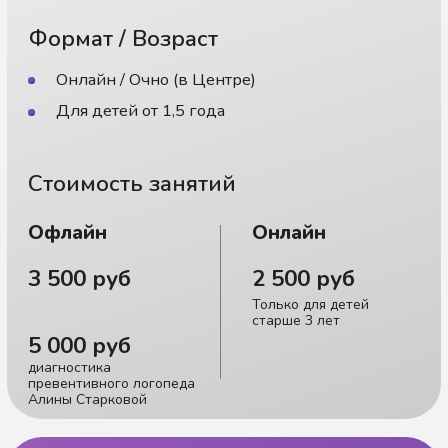
диагностика
превентивного логопеда
Алины Старковой
Запись на диагностику
Оставьте заявку или
напишите нам в мессенджер
+7
Где удобнее связаться?
Записаться
Нажимая на кнопку, вы даёте согласие
на
обработку персональных данных