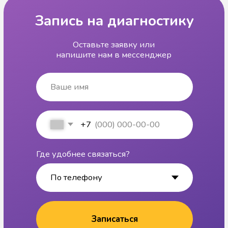
Детский центр развития
и коррекции речи
Цены
Статьи и видео
Бесплатные уроки
Мы в Telegram
Мы во Вконтакте
ИП Албадал Алла Вячеславовна
Разработка сайта
ИНН 471614411708
Политика
ООО «ПРОНЕЙРО» - медицинская
конфиденциальности
лицензия Л041-01148-78/00646592 от
06.04.2023
Детское Slovo © 2024
Все права защищены