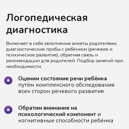
Логопедическая
диагностика
Включает в себя заполнение анкеты родителями,
диагностические пробы с ребёнком (речевое и
психическое развитие), обратная связь и
рекомендации для родителей. Подбор занятий при
необходимости.
Оценим состояние речи ребёнка
путём комплексного обследования
всех сторон речевого развития
Обратим внимание на
психологический компонент
и
когнитивные способности ребёнка
Выявим особенности развития речи
ребёнка,
обнаружим трудные места в
развитии речи, степень
выраженности речевой патологии
На заключительном этапе
диагностики
предоставим