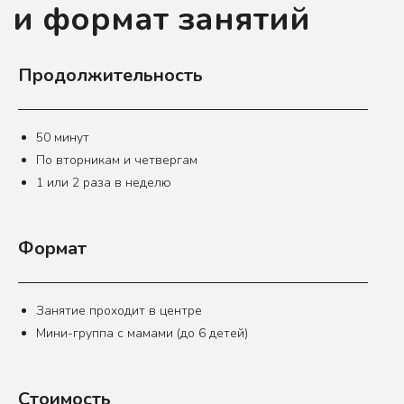
Продолжительность
50 минут
По вторникам и четвергам
1 или 2 раза в неделю
Подписывайтесь на канал
Формат
Алины Старковой
Она рассказывает о раннем
развитии, делится
практическими советами
и идеями для игр дома.
Занятие проходит в центре
Мини-группа с мамами (до 6 детей)
Перейти в TG-канал
Стоимость