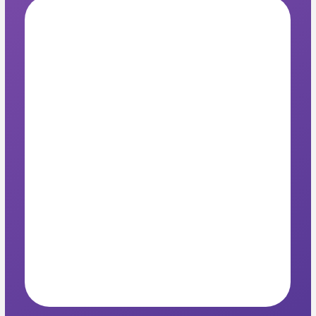
Наши менеджеры
на связи и готовы
вам помочь
Подробно расскажут
про направления
центра
Подберут формат занятий
для вашего ребёнка
Ответят на любые
вопросы
Позвонить в центр
Написать
в мессенджер