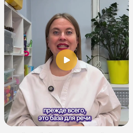
Ранний возраст —
уникальный период
Мозг ребёнка особенно чувствителен
к сенсорным впечатлениям. То, что малыш
трогает, слышит, видит и ощущает сейчас,
напрямую влияет на развитие его речи,
мышления и эмоциональной сферы.
Сенсорный опыт —
фундамент развития
Чем богаче сенсорный опыт, тем
увереннее и гармоничнее развивается
ребёнок. Это основа для речи, интеллекта
и эмоционального комфорта малыша.
«Приглашаю заглянуть в мой
Телеграм-канал. Здесь много
полезной информации про
малышей и для мам».
Старкова Алина
Превентивный логопед, логопед-
дефектолог, основатель
и руководитель центра
Перейти в канал Logoped_Starkova