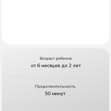
50 минут
Формат
мини-группа (до 6 детей)
Вместе с мамой —
исследуем, трогаем,
развиваемся
Здесь мамы и малыши вместе открывают
звуки, цвета, формы, запахи
и текстуры — всё, что помогает ребёнку
познавать, запоминать и развиваться.