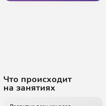
Развитие моторики
и адаптация в группе
Развиваем мелкую моторику, навыки
манипуляции с предметами и помогаем
ребёнку адаптироваться в группе,
взаимодействуя с другими детьми.
Обучение мам —