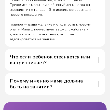
Приходите с малышом в обычный день, когда он
выспался и не голоден. Это идеальное время для
первого посещения.
Приезжайте на
Главное — ваше желание и открытость к новому
опыту. Малыш почувствует вашу спокойствие и
занятия или просто
доверие, и это поможет ему комфортно
познакомиться
адаптироваться на занятии.
— мы вас ждём!
Что если ребёнок стесняется или
Шуваловский пр. 37, кор. 1
капризничает?
Открыть на Яндекс.Картах
Ежедневно, 09:00–20:00
Почему именно мама должна
быть на занятии?