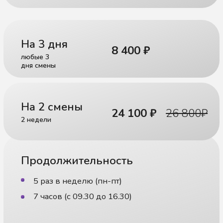
и коррекции речи
Цены
Статьи и видео
Бесплатные уроки
Мы в Telegram
Мы во Вконтакте
ИП Албадал Алла Вячеславовна
Разработка сайта
ИНН 471614411708
Политика
ООО «ПРОНЕЙРО» - медицинская
конфиденциальности
лицензия Л041-01148-78/00646592 от
06.04.2023
Детское Slovo © 2024
Все права защищены