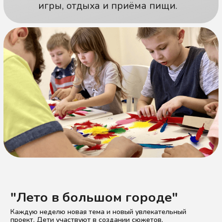
"Лето в большом городе"
Каждую неделю новая тема и новый увлекательный
проект. Дети участвуют в создании сюжетов,
рассказывают истории и становятся героями роликов - всё
через живое общение и игру. Развиваем устную речь,
креативно мышление, умение держаться перед камерой. В
финале каждой смены - премьера видеоэкскурсии,
путешествия. А ещё нейроспорт, прогулки, настолки и
сбалансированное питание.
Июнь - 4 смены
02.06.25 - 06.06.25
Кругосветка за 7 дней
Результат: проект "Атлас путешественника" -
видеоэкскурсии по странам мира с участием
детей.
09.06.25 – 13.06.25
Питер в объективе: блог-тур для
юных репортёров
Результат: проект "Авторский
путеводитель" - видеообзор с экскурсией
по Санкт-Петербургу.
16.06.25 – 20.06.25
Евротур: экспедиция по странам и
культуре
Результат: проект "Карта впечатлений" и
видео с рассказами детей.
23.06.25 – 27.06.25
"На волнах" - морские каникулы