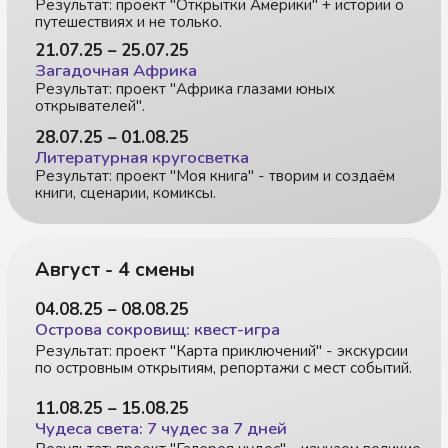
Скидка при покупке 2 абонементов
Стоимость и запись
на первое посещение
Разовое
2 900 ₽
посещение
На 1 смену
13 400 ₽
1 неделя
На 3 дня
8 400 ₽
любые 3
дня смены