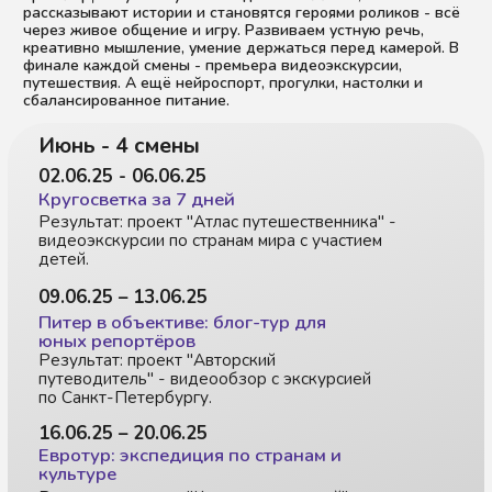
Результат: проект "Моря и океаны", НейроСпорт,
участие в съёмках видеоролика.
Июль - 5 смен
30.06.25 – 04.07.25
Тайны Азии: квест-игра
Результат: проект "Азиатский квест" - изучаем
культуру, кухню, играем в традиционные игры.
07.07.25 – 11.07.25
Тревел-блогеры и виртуальные
путешествия
Результат: проект "Тревел-блог" - учимся держаться
перед камерой, рассказывать истории, создавать
сюжеты.
14.07.25 – 18.07.25
Америка: от прерий до небоскрёбов
Результат: проект "Открытки Америки" + истории о
путешествиях и не только.
21.07.25 – 25.07.25
Загадочная Африка
Результат: проект "Африка глазами юных
открывателей".
28.07.25 – 01.08.25
Литературная кругосветка
Результат: проект "Моя книга" - творим и создаём
книги, сценарии, комиксы.