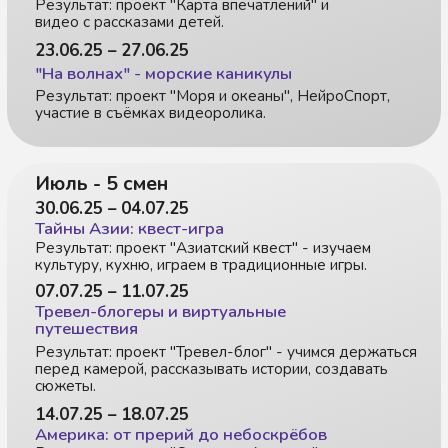
Август - 4 смены
04.08.25 – 08.08.25
Острова сокровищ: квест-игра
Результат: проект "Карта приключений" - экскурсии
по островным открытиям, репортажи с мест событий.
11.08.25 – 15.08.25
Чудеса света: 7 чудес за 7 дней
Результат: проект "Галерея чудес" - изучаем великие
архитектурные и природные чудеса света.
Занимаемся творчеством, созданием макетов и
моделей.
18.08.25 – 22.08.25
Космо-миссия: влог с орбиты Земли
Результат: проект "Макет солнечной системы" +
видеопрезентация с участием детей.
25.08.25 – 29.08.25
"Футорополис": мегаполис 3023!
Результат: проект "Город будущего" - самая
творческая тема! Летающие дома, программируемые
роботы, видеоарт-проект.