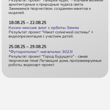
На 2 смены
24 100 ₽
26 800₽
2 недели
Продолжительность
5 раз в неделю (пн-пт)
7 часов (с 09.30 до 16.30)
Формат / Возраст
Офлайн (в центре)
Для детей от 5 до 9 лет
Питание включено
Запишитесь на
первое посещение
Оставьте заявку или
напишите нам в мессенджер