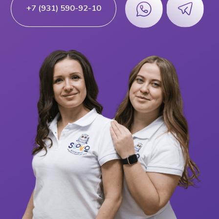
Алла Албадал
и Алина Старкова
Основатели центра
«Детское Slovo»
Ознакомьтесь, пожалуйста,
с документами
Договор оферты
Правила Центра
Выберите услугу