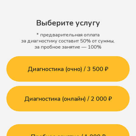
Билет на мероприятие / 1800 ₽
Рады видеть вас в Центре
и на онлайн-занятиях!
Детский центр развития
и коррекции речи
Цены
Статьи и видео
Бесплатные уроки
Мы в Telegram
Мы во Вконтакте
ИП Албадал Алла Вячеславовна
Разработка сайта
ИНН 471614411708
Политика
ООО «ПРОНЕЙРО» - медицинская
конфиденциальности
лицензия Л041-01148-78/00646592 от
06.04.2023
Детское Slovo © 2024
Все права защищены